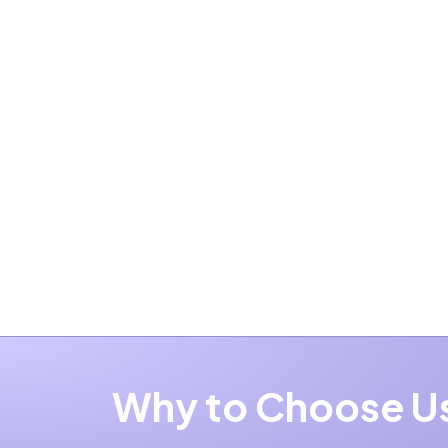
Y
Why to Choose Us 