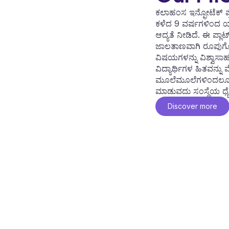
ಕಲಾಹಂಸ ಇನ್ಫೋಟೆಕ್ ಪ್
ಕಳೆದ 9 ವರ್ಷಗಳಿಂದ ಯಶಸ್ವ
ಆದ್ಯತೆ ನೀಡಿದೆ. ಈ ಪ್ಲಾ
ಜಾಲತಾಣವಾಗಿ ರೂಪುಗೊಂಡಿ
ವಿಷಯಗಳನ್ನು ವಿಶ್ವಾಸಾ
ವಿದ್ಯಾರ್ಥಿಗಳ ಹಿತವನ್ನ
ಮೂಲೆಮೂಲೆಗಳಿಂದಲೂ ಜ
ಮಾಡುವದು ಸಂಸ್ಥೆಯ ಧ್
Discover more