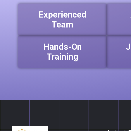
Experienced
Team
Hands-On
J
Training