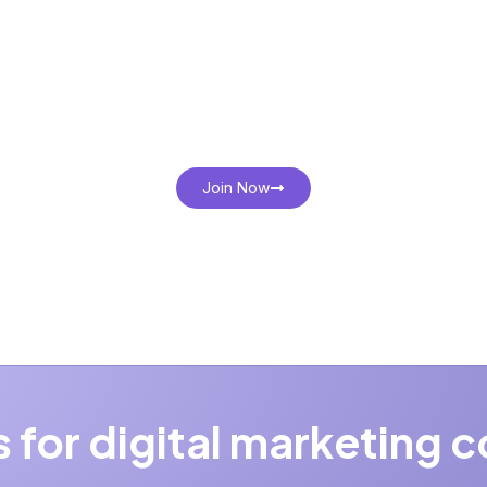
our Future Star
Here.
Join Now
for digital marketing 