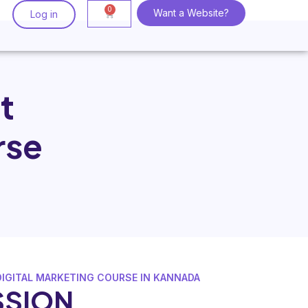
Want a Website?
Log in
t
rse
IGITAL MARKETING COURSE IN KANNADA
SSION