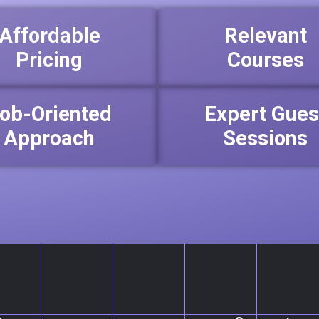
Affordable
Relevant
Pricing
Courses
ob-Oriented
Expert Gues
Approach
Sessions