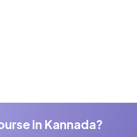
ts
course in Kannada?