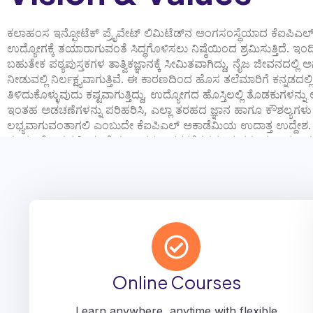
ಕಲಾಹಂಸ ಇನ್ಫೋಟೆಕ್ ಪ್ರೈವೇಟ್ ಲಿಮಿಟೆಡ್‌ನ ಅಂಗಸಂಸ್ಥೆಯಾದ ಕೆಐಪಿಎಲ್ ಅ
ಉದ್ಯೋಗಕ್ಕೆ ತಯಾರಾಗುವಂತೆ ಸಿದ್ಧಗೊಳಿಸಲು ನಿಷ್ಠೆಯಿಂದ ಶ್ರಮಿಸುತ್ತಿದೆ. ಇಂದಿ
ಬಹುತೇಕ ಪಠ್ಯಪುಸ್ತಕಗಳ ತಾತ್ವಿಕಜ್ಞಾನಕ್ಕೆ ಸೀಮಿತವಾಗಿದ್ದು, ನೈಜ ಜೀವನದಲ್ಲಿ 
ನೀಡುವಲ್ಲಿ ನಿರ್ಲಕ್ಷ್ಯವಾಗುತ್ತಿವೆ. ಈ ಕಾರಣದಿಂದ ಹೊಸ ತಲೆಮಾರಿಗೆ ಕನ್ನಡದಲ್
ತಿಳಿದುಕೊಳ್ಳುವುದು ಕಷ್ಟವಾಗುತ್ತಿದ್ದು, ಉದ್ಯೋಗದ ಹೊಸ್ತಿಲಲ್ಲಿ ತೊಡಕುಗಳನ್ನು ಅನ
ಇಂತಹ ಅಡಚಣೆಗಳನ್ನು ಪರಿಹರಿಸಿ, ಎಲ್ಲಾ ತರಹದ ಜ್ಞಾನ ಹಾಗೂ ಕೌಶಲ್ಯಗಳು 
ಲಭ್ಯವಾಗುವಂತಾಗಲಿ ಎಂಬುದೇ ಕೆಐಪಿಎಲ್ ಅಕಾಡೆಮಿಯ ಉದಾತ್ತ ಉದ್ದೇಶ.
ಈ ದೃಷ್ಟಿಕೋನದಲ್ಲಿ, ಸಂಸ್ಥೆಯು ಜನರ ಅವಶ್ಯಕತೆಗಳನ್ನು ಮನಗಂಡು ಜನಪ್ರಿಯ
ನೀಡುವುದರ ಜೊತೆಗೆ, ಕನ್ನಡದ ವಿವಿಧ ತಜ್ಞರನ್ನು ಸಹ ಆಮಂತ್ರಿಸಿ, ಉನ್ನತ 
ವಿಷಯವಸ್ತುಗಳನ್ನು ಎಲ್ಲರಿಗೂ ಕೈಗೆಟಕುವ ಬೆಲೆಗೆ ನೀಡಲು ಬದ್ಧವಾಗಿದೆ.
Online Courses
Learn anywhere, anytime with flexible