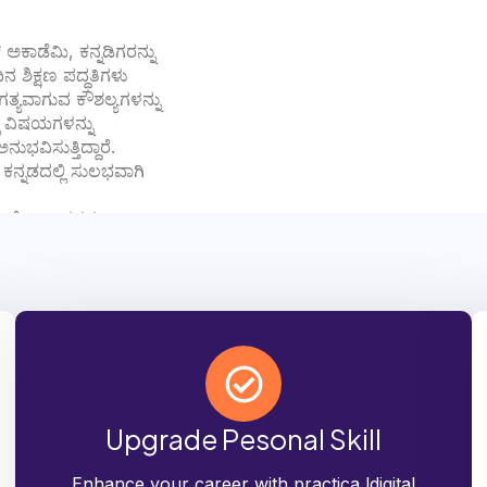
ಕಾಡೆಮಿ, ಕನ್ನಡಿಗರನ್ನು
ನ ಶಿಕ್ಷಣ ಪದ್ಧತಿಗಳು
ಅಗತ್ಯವಾಗುವ ಕೌಶಲ್ಯಗಳನ್ನು
ಲಿ ವಿಷಯಗಳನ್ನು
ುಭವಿಸುತ್ತಿದ್ದಾರೆ.
ಕನ್ನಡದಲ್ಲಿ ಸುಲಭವಾಗಿ
 ಕೋರ್ಸ್‌ಗಳನ್ನು
ಗುಣಮಟ್ಟದ
Upgrade Pesonal Skill
Enhance your career with practica ldigital